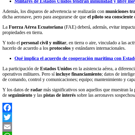
Militares de Estados Unidos tendrán inmunidad y libre mo
Además, los disparos de advertencia se realizarán con
municiones tr
dicha aeronave, pero para asegurarse de que
el piloto sea consciente
d
La
Fuerza Aérea Ecuatoriana
(FAE) deberá, además, evitar impactar
propiedades en tierra.
Y todo el
personal civil y militar
, en tierra o aire, vinculado a las a
hacerlo de acuerdo a los
protocolos
y estándares internacionales.
Qué implica el acuerdo de cooperación marítima con Estad
La participación de
Estados Unidos
en la asistencia aérea, a diferenc
operativos militares. Pero sí
incluye financiamiento
; datos de intelig
de comando, control y comunicaciones; equipo; mantenimiento y capa
Y los datos de
radar
más significativos son aquellos que muestran la 
de
seguimiento
y las
pistas de interés
sobre las aeronaves sospechosa
Facebook
Twitter