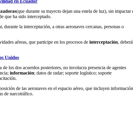
vilidad en Ecuador
azadoras
(que durante su trayecto dejan una estela de luz), sin impactar 
e que ha sido interceptado.
, durante la interceptación, a otras aeronaves cercanas, personas o
ctividades aéreas, que participe en los procesos de
interceptación
, deberá
os Unidos
ia de los dos acuerdos posteriores, no involucra presencia de agentes
encia;
información
; datos de radar; soporte logístico; soporte
citación.
posición de las aeronaves en el espacio aéreo, que incluyen informació
s de narcotráfico.