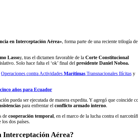
ncia en Interceptación Aérea»
, forma parte de una reciente trilogía de
rmo Lasso
y, tras el dictamen favorable de la
Corte Constitucional
slativo. Solo hace falta el ‘ok’ final del
presidente Daniel Noboa.
a
Operaciones contra Actividades
Marítimas
Transnacionales Ilícitas
y
 cinco años para Ecuador
ración pueda ser ejecutada de manera expedita. Y agregó que coincide 
sistencias
para enfrentar el
conflicto armado interno
.
os de
cooperación temporal
, en el marco de la lucha contra el narcotráf
e los dos países.
n Interceptación Aérea
?