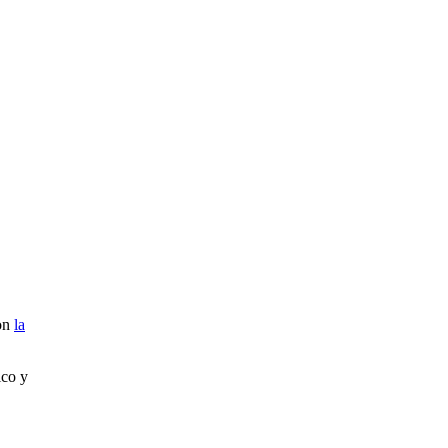
con
la
ico y