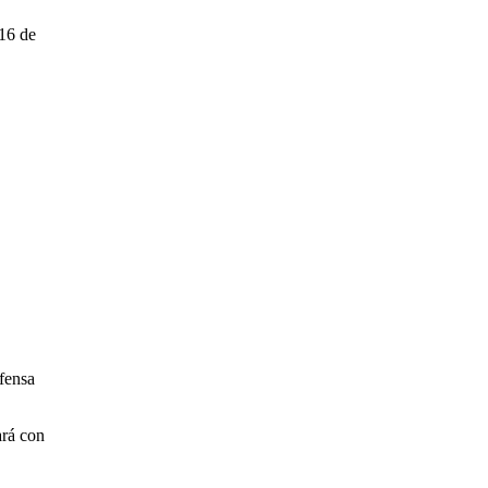
 16 de
efensa
ará con