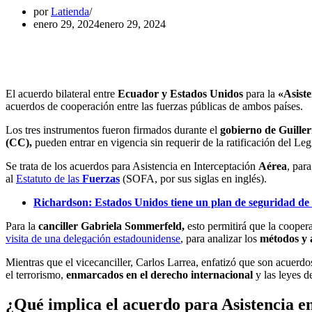
por
Latienda
enero 29, 2024
enero 29, 2024
El acuerdo bilateral entre
Ecuador y Estados Unidos
para la
«Asiste
acuerdos de cooperación entre las fuerzas públicas de ambos países.
Los tres instrumentos fueron firmados durante el
gobierno de Guille
(CC),
pueden entrar en vigencia sin requerir de la ratificación del Legi
Se trata de los acuerdos para Asistencia en Interceptación
Aérea
, par
al
Estatuto de las
Fuerzas
(SOFA, por sus siglas en inglés).
Richardson: Estados Unidos tiene un plan de seguridad de
Para la
canciller Gabriela Sommerfeld,
esto permitirá que la coope
visita de una delegación estadounidense
, para analizar los
métodos y a
Mientras que el vicecanciller, Carlos Larrea, enfatizó que son acuerd
el terrorismo,
enmarcados en el derecho internacional
y las leyes d
¿Qué implica el acuerdo para Asistencia e