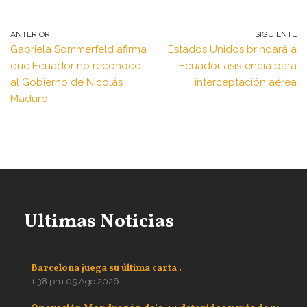
ANTERIOR
SIGUIENTE
Gabriela Sommerfeld afirma
Estados Unidos brindará a
que Ecuador no reconoce
Ecuador asistencia para
al Gobierno de Nicolás
interceptación aérea
Maduro
Ultimas Noticias
Barcelona juega su última carta .
1:38 pm
05 Ago 2026