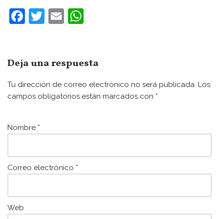
F
T
E
W
a
w
m
h
c
itt
ai
at
e
er
l
s
Deja una respuesta
b
A
Tu dirección de correo electrónico no será publicada.
Los
o
p
campos obligatorios están marcados con
*
o
p
k
Nombre
*
Correo electrónico
*
Web