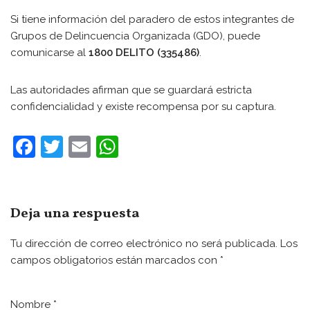
Si tiene información del paradero de estos integrantes de
Grupos de Delincuencia Organizada (GDO), puede
comunicarse al
1800 DELITO (335486)
.
Las autoridades afirman que se guardará estricta
confidencialidad y existe recompensa por su captura.
F
T
E
W
a
w
m
h
c
itt
ai
at
e
er
l
s
Deja una respuesta
b
A
Tu dirección de correo electrónico no será publicada.
Los
o
p
campos obligatorios están marcados con
*
o
p
k
Nombre
*