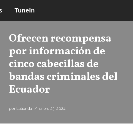
s
TuneIn
Saltar
al
contenido
Ofrecen recompensa
por información de
cinco cabecillas de
bandas criminales del
Ecuador
por
Latienda
enero 23, 2024