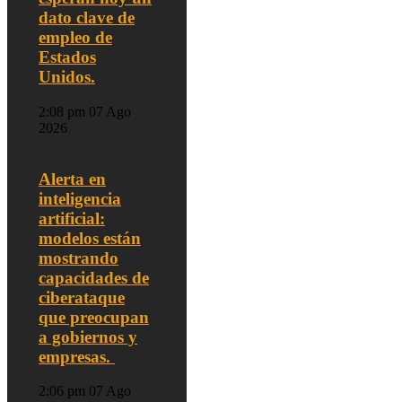
dato clave de
empleo de
Estados
Unidos.
2:08 pm
07 Ago
2026
Alerta en
inteligencia
artificial:
modelos están
mostrando
capacidades de
ciberataque
que preocupan
a gobiernos y
empresas.
2:06 pm
07 Ago