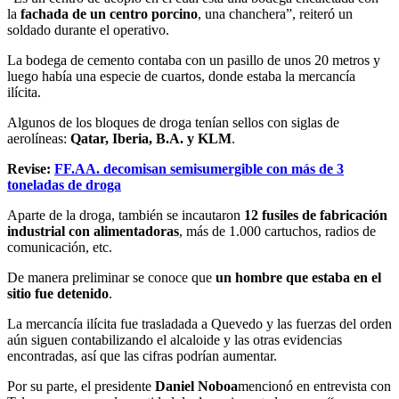
la
fachada de un centro porcino
, una chanchera”, reiteró un
soldado durante el operativo.
La bodega de cemento contaba con un pasillo de unos 20 metros y
luego había una especie de cuartos, donde estaba la mercancía
ilícita.
Algunos de los bloques de droga tenían sellos con siglas de
aerolíneas:
Qatar, Iberia, B.A. y KLM
.
Revise:
FF.AA. decomisan semisumergible con más de 3
toneladas de droga
Aparte de la droga, también se incautaron
12 fusiles de fabricación
industrial con alimentadoras
, más de 1.000 cartuchos, radios de
comunicación, etc.
De manera preliminar se conoce que
un hombre que estaba en el
sitio fue detenido
.
La mercancía ilícita fue trasladada a Quevedo y las fuerzas del orden
aún siguen contabilizando el alcaloide y las otras evidencias
encontradas, así que las cifras podrían aumentar.
Por su parte, el presidente
Daniel Noboa
mencionó en entrevista con