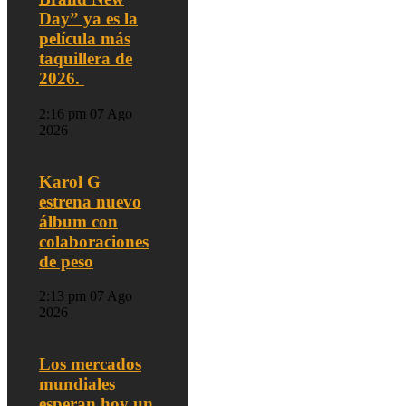
Day” ya es la
película más
taquillera de
2026.
2:16 pm
07 Ago
2026
Karol G
estrena nuevo
álbum con
colaboraciones
de peso
2:13 pm
07 Ago
2026
Los mercados
mundiales
esperan hoy un