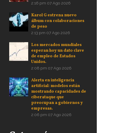
2:16 pm
07 Ago 2026
Karol G estrena nuevo
álbum con colaboraciones
de peso
2:13 pm
07 Ago 2026
Los mercados mundiales
esperan hoy un dato clave
de empleo de Estados
Unidos.
2:08 pm
07 Ago 2026
Alerta en inteligencia
artificial: modelos están
mostrando capacidades de
ciberataque que
preocupan a gobiernos y
empresas.
2:06 pm
07 Ago 2026