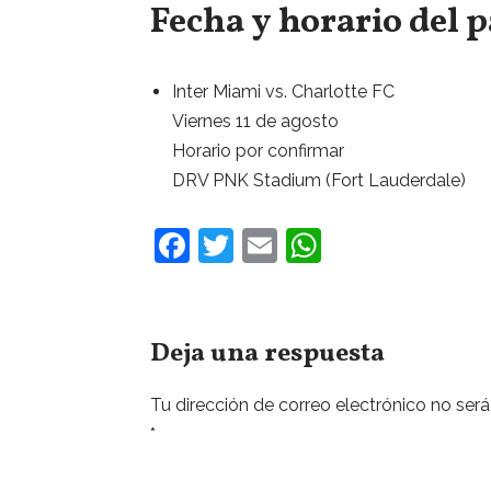
Fecha y horario del p
Inter Miami vs. Charlotte FC
Viernes 11 de agosto
Horario por confirmar
DRV PNK Stadium (Fort Lauderdale)
F
T
E
W
a
w
m
h
c
itt
ai
at
e
er
l
s
Deja una respuesta
b
A
Tu dirección de correo electrónico no será
o
p
*
o
p
k