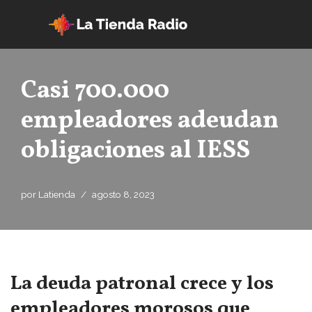
Saltar
al
contenido
Casi 700.000
empleadores adeudan
obligaciones al IESS
por
Latienda
agosto 8, 2023
La deuda patronal crece y los
empleadores morosos que