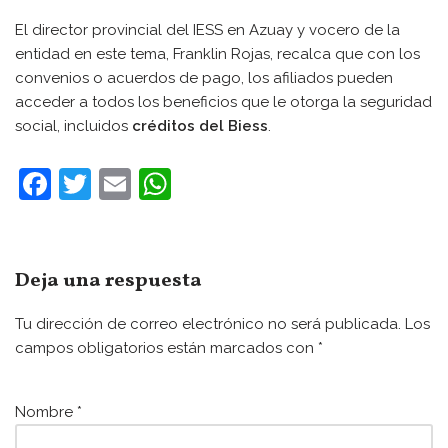
El director provincial del IESS en Azuay y vocero de la
entidad en este tema, Franklin Rojas, recalca que con los
convenios o acuerdos de pago, los afiliados pueden
acceder a todos los beneficios que le otorga la seguridad
social, incluidos
créditos del Biess
.
F
T
E
W
a
w
m
h
c
itt
ai
at
e
er
l
s
Deja una respuesta
b
A
Tu dirección de correo electrónico no será publicada.
Los
o
p
campos obligatorios están marcados con
*
o
p
k
Nombre
*