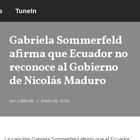
s
TuneIn
Saltar
al
contenido
Gabriela Sommerfeld
afirma que Ecuador no
reconoce al Gobierno
de Nicolás Maduro
por
Latienda
enero 29, 2024
La canciller Gabriela Sommerfeld afirmó que el Ecuador