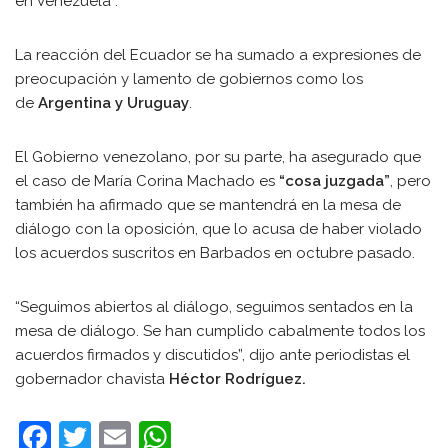
en Venezuela”.
La reacción del Ecuador se ha sumado a expresiones de
preocupación y lamento de gobiernos como los
de
Argentina y Uruguay
.
El Gobierno venezolano, por su parte, ha asegurado que
el caso de María Corina Machado es
“cosa juzgada”
, pero
también ha afirmado que se mantendrá en la mesa de
diálogo con la oposición, que lo acusa de haber violado
los acuerdos suscritos en Barbados en octubre pasado.
“Seguimos abiertos al diálogo, seguimos sentados en la
mesa de diálogo. Se han cumplido cabalmente todos los
acuerdos firmados y discutidos”, dijo ante periodistas el
gobernador chavista
Héctor Rodríguez.
F
T
E
W