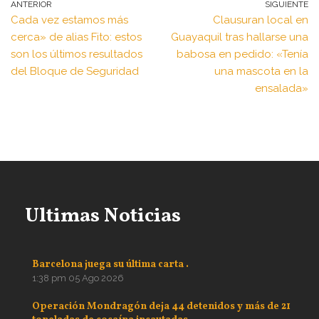
ANTERIOR
SIGUIENTE
Cada vez estamos más
Clausuran local en
cerca» de alias Fito: estos
Guayaquil tras hallarse una
son los últimos resultados
babosa en pedido: «Tenía
del Bloque de Seguridad
una mascota en la
ensalada»
Ultimas Noticias
Barcelona juega su última carta .
1:38 pm
05 Ago 2026
Operación Mondragón deja 44 detenidos y más de 21