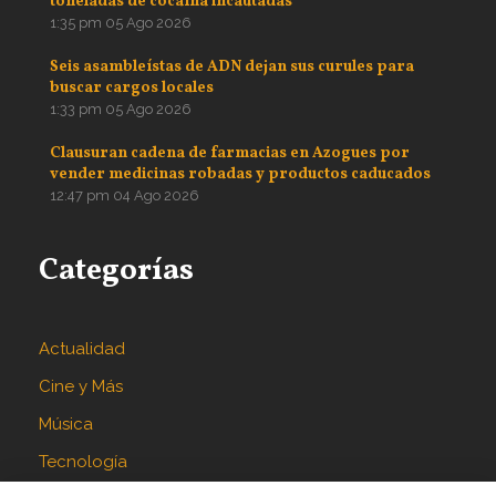
toneladas de cocaína incautadas
1:35 pm
05 Ago 2026
Seis asambleístas de ADN dejan sus curules para
buscar cargos locales
1:33 pm
05 Ago 2026
Clausuran cadena de farmacias en Azogues por
vender medicinas robadas y productos caducados
12:47 pm
04 Ago 2026
Categorías
Actualidad
Cine y Más
Música
Tecnología