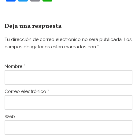
a
w
m
h
c
itt
ai
at
e
er
l
s
Deja una respuesta
b
A
Tu dirección de correo electrónico no será publicada.
Los
o
p
campos obligatorios están marcados con
*
o
p
k
Nombre
*
Correo electrónico
*
Web