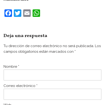
F
T
E
W
a
w
m
h
c
itt
ai
at
e
er
l
s
Deja una respuesta
b
A
Tu dirección de correo electrónico no será publicada.
Los
o
p
campos obligatorios están marcados con
*
o
p
k
Nombre
*
Correo electrónico
*