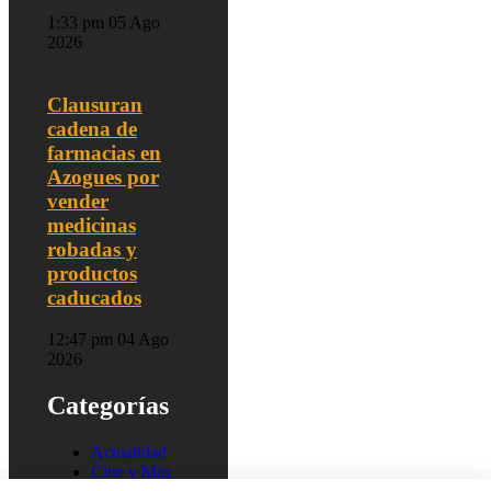
1:33 pm
05 Ago
2026
Clausuran
cadena de
farmacias en
Azogues por
vender
medicinas
robadas y
productos
caducados
12:47 pm
04 Ago
2026
Categorías
Actualidad
Cine y Más