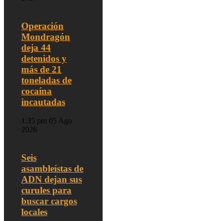
Operación
Mondragón
deja 44
detenidos y
más de 21
toneladas de
cocaína
incautadas
1:35 pm
05 Ago
2026
Seis
asambleístas de
ADN dejan sus
curules para
buscar cargos
locales