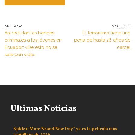
ANTERIOR
SIGUIENTE
Así reclutan las bandas
El terrorismo tiene una
criminales a los jóvenes en
pena de hasta 26 años de
Ecuador: «De esto no se
cárcel
sale con vida»
Ultimas Noticias
Spider-Man: Brand New Day” ya es la película más
taquillera de 2026.