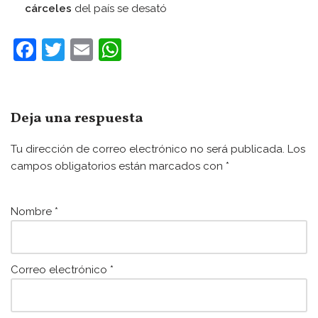
cárceles
del país se desató
F
T
E
W
a
w
m
h
c
itt
ai
at
e
er
l
s
Deja una respuesta
b
A
Tu dirección de correo electrónico no será publicada.
Los
o
p
campos obligatorios están marcados con
*
o
p
k
Nombre
*
Correo electrónico
*