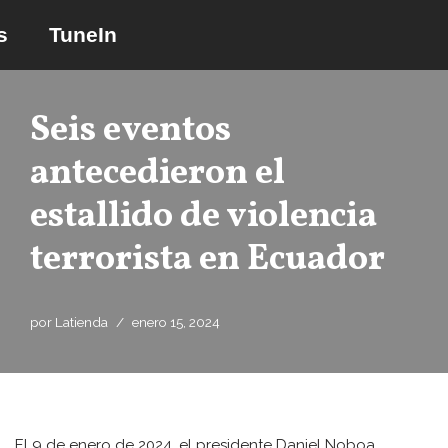
s
TuneIn
Saltar
al
contenido
Seis eventos
antecedieron el
estallido de violencia
terrorista en Ecuador
por
Latienda
enero 15, 2024
El 9 de enero de 2024, el presidente Daniel Noboa