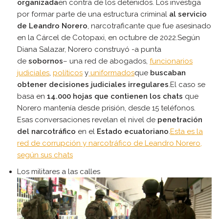
organizada
en contra de los detenidos. Los investiga
por formar parte de una estructura criminal
al servicio
de Leandro Norero
, narcotraficante que fue asesinado
en la Cárcel de Cotopaxi, en octubre de 2022.Según
Diana Salazar, Norero construyó -a punta
de
sobornos
– una red de abogados,
funcionarios
judiciales
,
políticos
y
uniformados
que
buscaban
obtener decisiones judiciales irregulares
.El caso se
basa en
14.000 hojas que contienen los chats
que
Norero mantenía desde prisión, desde 15 teléfonos.
Esas conversaciones revelan el nivel de
penetración
del narcotráfico
en el
Estado ecuatoriano
.
Esta es la
red de corrupción y narcotráfico de Leandro Norero,
según sus chats
Los militares a las calles