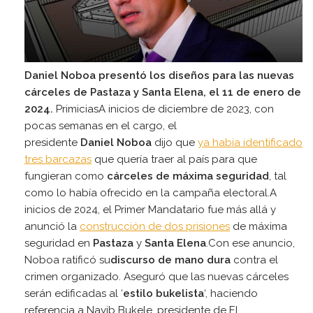
Daniel Noboa presentó los diseños para las nuevas
cárceles de Pastaza y Santa Elena, el 11 de enero de
2024.
PrimiciasA inicios de diciembre de 2023, con
pocas semanas en el cargo, el
presidente
Daniel
Noboa
dijo que
ya había identificado
tres barcazas
que quería traer al país para que
fungieran como
cárceles de máxima seguridad
, tal
como lo había ofrecido en la campaña electoral.A
inicios de 2024, el Primer Mandatario fue más allá y
anunció la
construcción de dos prisiones
de máxima
seguridad en
Pastaza
y
Santa Elena
.Con ese anuncio,
Noboa ratificó su
discurso de mano dura
contra el
crimen organizado. Aseguró que las nuevas cárceles
serán edificadas al ‘
estilo bukelista
‘, haciendo
referencia a Nayib Bukele, presidente de El