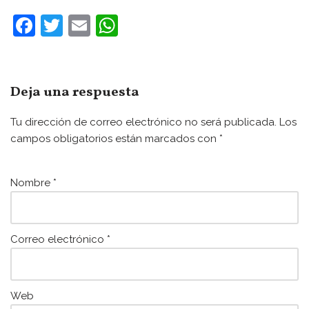
F
T
E
W
a
w
m
h
c
itt
ai
at
e
er
l
s
Deja una respuesta
b
A
Tu dirección de correo electrónico no será publicada.
Los
o
p
campos obligatorios están marcados con
*
o
p
k
Nombre
*
Correo electrónico
*
Web