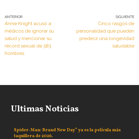
ANTERIOR
SIGUIENTE
Annie Knight acusó a
Cinco rasgos de
médicos de ignorar su
personalidad que pueden
salud y mencionar su
predecir una longevidad
récord sexual de 583
saludable
hombres
Ultimas Noticias
Spider-Man: Brand New Day” ya es la película más
taquillera de 2026.