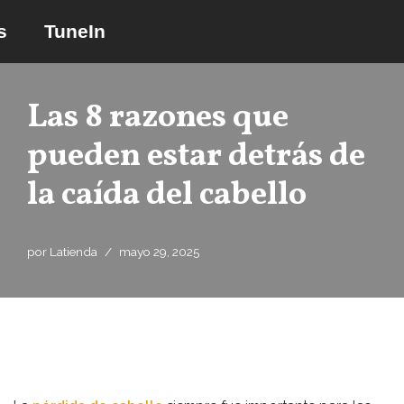
s
TuneIn
Saltar
al
contenido
Las 8 razones que
pueden estar detrás de
la caída del cabello
por
Latienda
mayo 29, 2025