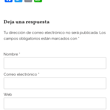
a
w
m
h
c
itt
ai
at
e
er
l
s
Deja una respuesta
b
A
Tu dirección de correo electrónico no será publicada.
Los
o
p
campos obligatorios están marcados con
*
o
p
k
Nombre
*
Correo electrónico
*
Web