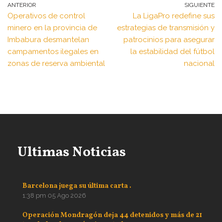
ANTERIOR
SIGUIENTE
Operativos de control
La LigaPro redefine sus
minero en la provincia de
estrategias de transmisión y
Imbabura desmantelan
patrocinios para asegurar
campamentos ilegales en
la estabilidad del fútbol
zonas de reserva ambiental
nacional
Ultimas Noticias
Barcelona juega su última carta .
1:38 pm
05 Ago 2026
Operación Mondragón deja 44 detenidos y más de 21