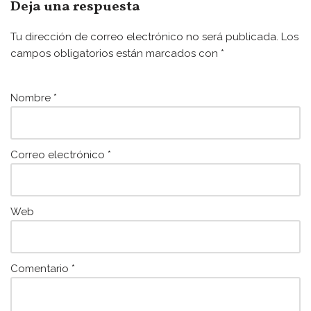
e
er
l
s
Deja una respuesta
b
A
Tu dirección de correo electrónico no será publicada.
Los
o
p
campos obligatorios están marcados con
*
o
p
k
Nombre
*
Correo electrónico
*
Web
Comentario
*