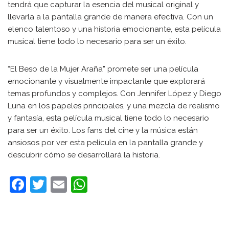
tendrá que capturar la esencia del musical original y
llevarla a la pantalla grande de manera efectiva. Con un
elenco talentoso y una historia emocionante, esta película
musical tiene todo lo necesario para ser un éxito.
“El Beso de la Mujer Araña” promete ser una película
emocionante y visualmente impactante que explorará
temas profundos y complejos. Con Jennifer López y Diego
Luna en los papeles principales, y una mezcla de realismo
y fantasía, esta película musical tiene todo lo necesario
para ser un éxito. Los fans del cine y la música están
ansiosos por ver esta película en la pantalla grande y
descubrir cómo se desarrollará la historia.
F
T
E
W
a
w
m
h
c
itt
ai
at