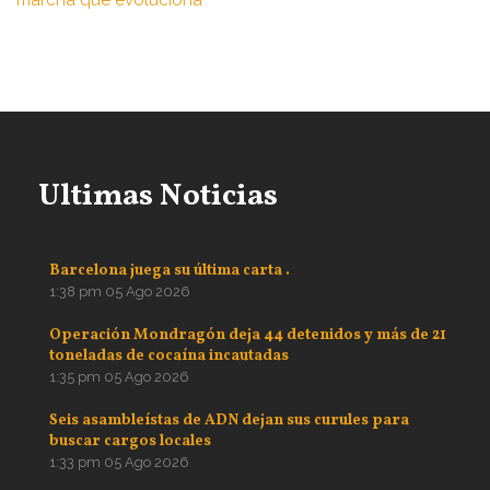
marcha que evoluciona
Ultimas Noticias
Barcelona juega su última carta .
1:38 pm
05 Ago 2026
Operación Mondragón deja 44 detenidos y más de 21
toneladas de cocaína incautadas
1:35 pm
05 Ago 2026
Seis asambleístas de ADN dejan sus curules para
buscar cargos locales
1:33 pm
05 Ago 2026