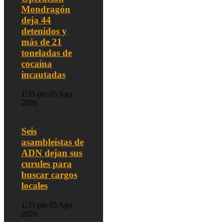
Mondragón
deja 44
detenidos y
más de 21
toneladas de
cocaína
incautadas
1:35 pm
05 Ago
2026
Seis
asambleístas de
ADN dejan sus
curules para
buscar cargos
locales
1:33 pm
05 Ago
2026