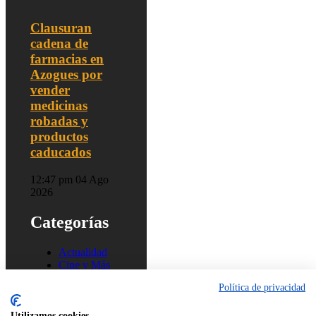
Clausuran
cadena de
farmacias en
Azogues por
vender
medicinas
robadas y
productos
caducados
12:47 pm
04 Ago
2026
Categorías
Actualidad
Cine y Más
Música
Política de privacidad
Tecnología
Utilizamos cookies