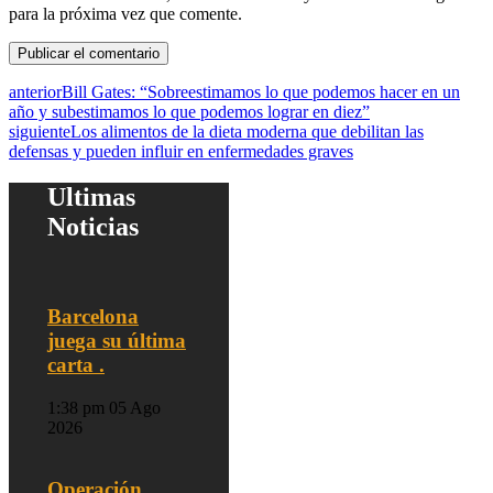
para la próxima vez que comente.
anterior
Bill Gates: “Sobreestimamos lo que podemos hacer en un
año y subestimamos lo que podemos lograr en diez”
siguiente
Los alimentos de la dieta moderna que debilitan las
defensas y pueden influir en enfermedades graves
Ultimas
Noticias
Barcelona
juega su última
carta .
1:38 pm
05 Ago
2026
Operación