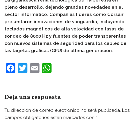
La gigantesca feria tecnológica de Taipéi está en
pleno desarrollo, dejando grandes novedades en el
sector informático. Compañías líderes como Corsair
presentaron innovaciones de vanguardia, incluyendo
teclados magnéticos de alta velocidad con tasas de
sondeo de 8000 Hz y fuentes de poder transparentes
con nuevos sistemas de seguridad para los cables de
las tarjetas gráficas (GPU) de última generación.
F
T
E
W
a
w
m
h
c
itt
ai
at
e
er
l
s
Deja una respuesta
b
A
Tu dirección de correo electrónico no será publicada.
Los
o
p
campos obligatorios están marcados con
*
o
p