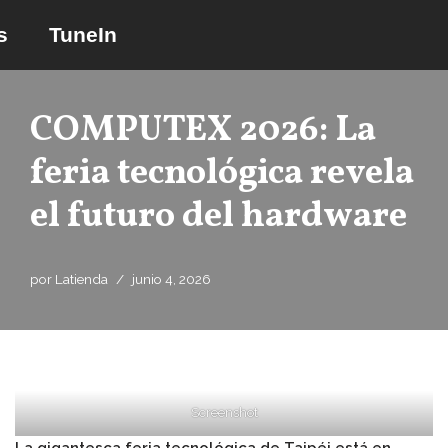
s
TuneIn
Saltar
al
contenido
COMPUTEX 2026: La
feria tecnológica revela
el futuro del hardware
por
Latienda
junio 4, 2026
Screenshot