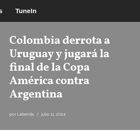
s
TuneIn
Saltar
al
contenido
Colombia derrota a
Uruguay y jugará la
final de la Copa
América contra
Argentina
por
Latienda
julio 11, 2024