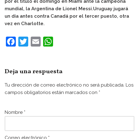
por el título el domingo en Miami ante la campeona
mundial, la
Argentina de Lionel Messi.Uruguay jugará
un día antes contra Canadá por el tercer puesto
, otra
vez en Charlotte.
F
T
E
W
a
w
m
h
c
itt
ai
at
e
er
l
s
Deja una respuesta
b
A
Tu dirección de correo electrónico no será publicada.
Los
o
p
campos obligatorios están marcados con
*
o
p
k
Nombre
*
Correo electrónico
*