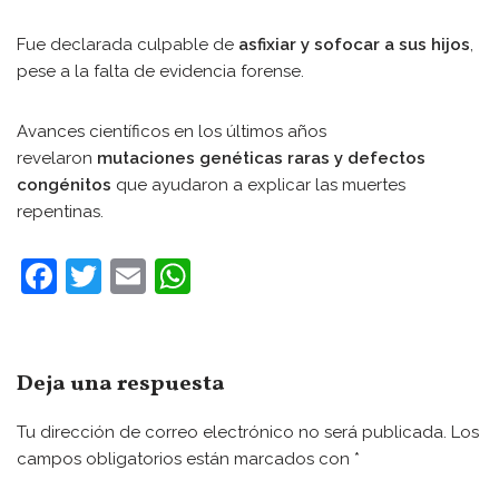
Fue declarada culpable de
asfixiar y sofocar a sus hijos
,
pese a la falta de evidencia forense.
Avances científicos en los últimos años
revelaron
mutaciones genéticas raras y defectos
congénitos
que ayudaron a explicar las muertes
repentinas.
F
T
E
W
a
w
m
h
c
itt
ai
at
e
er
l
s
Deja una respuesta
b
A
Tu dirección de correo electrónico no será publicada.
Los
o
p
campos obligatorios están marcados con
*
o
p