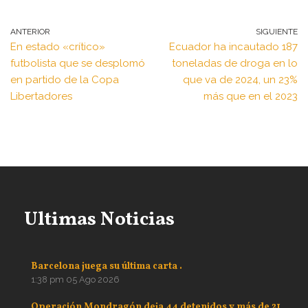
ANTERIOR
SIGUIENTE
En estado «crítico»
Ecuador ha incautado 187
futbolista que se desplomó
toneladas de droga en lo
en partido de la Copa
que va de 2024, un 23%
Libertadores
más que en el 2023
Ultimas Noticias
Barcelona juega su última carta .
1:38 pm
05 Ago 2026
Operación Mondragón deja 44 detenidos y más de 21