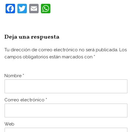
F
T
E
W
a
w
m
h
c
itt
ai
at
e
er
l
s
Deja una respuesta
b
A
Tu dirección de correo electrónico no será publicada.
Los
o
p
campos obligatorios están marcados con
*
o
p
k
Nombre
*
Correo electrónico
*
Web