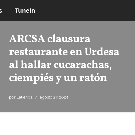
s
TuneIn
Saltar
al
contenido
ARCSA clausura
restaurante en Urdesa
al hallar cucarachas,
ciempiés y un ratón
por
Latienda
agosto 27, 2024