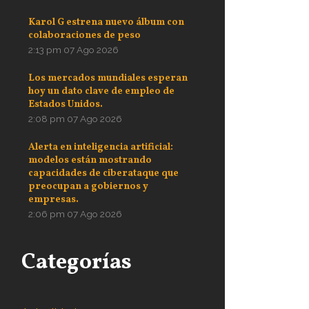
Karol G estrena nuevo álbum con
colaboraciones de peso
2:13 pm
07 Ago 2026
Los mercados mundiales esperan
hoy un dato clave de empleo de
Estados Unidos.
2:08 pm
07 Ago 2026
Alerta en inteligencia artificial:
modelos están mostrando
capacidades de ciberataque que
preocupan a gobiernos y
empresas.
2:06 pm
07 Ago 2026
Categorías