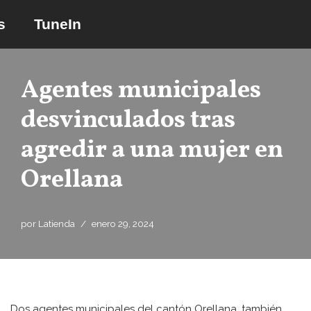
s
TuneIn
Saltar
al
contenido
Agentes municipales
desvinculados tras
agredir a una mujer en
Orellana
por
Latienda
enero 29, 2024
Dos agentes municipales del cantón Orellana, también