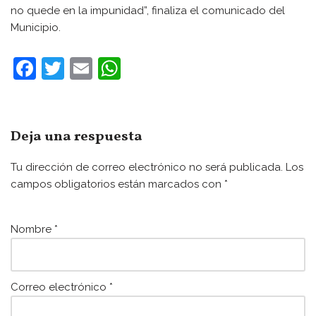
no quede en la impunidad”, finaliza el comunicado del
Municipio.
F
T
E
W
a
w
m
h
c
itt
ai
at
e
er
l
s
Deja una respuesta
b
A
Tu dirección de correo electrónico no será publicada.
Los
o
p
campos obligatorios están marcados con
*
o
p
k
Nombre
*
Correo electrónico
*