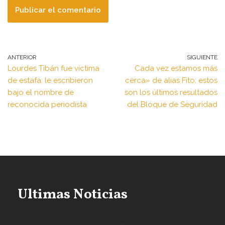
ANTERIOR
SIGUIENTE
Lourdes Tibán fue víctima
Cada vez estamos más
de estafa: le escribieron
cerca» de alias Fito: estos
bajo el nombre de
son los últimos resultados
reconocida periodista
del Bloque de Seguridad
Ultimas Noticias