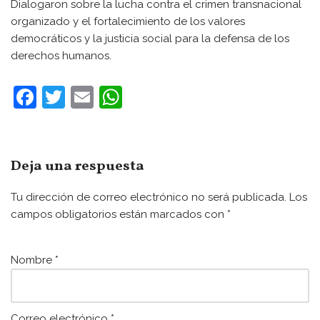
Dialogaron sobre la lucha contra el crimen transnacional
organizado y el fortalecimiento de los valores
democráticos y la justicia social para la defensa de los
derechos humanos.
F
T
E
W
a
w
m
h
c
itt
ai
at
e
er
l
s
Deja una respuesta
b
A
Tu dirección de correo electrónico no será publicada.
Los
o
p
campos obligatorios están marcados con
*
o
p
k
Nombre
*
Correo electrónico
*