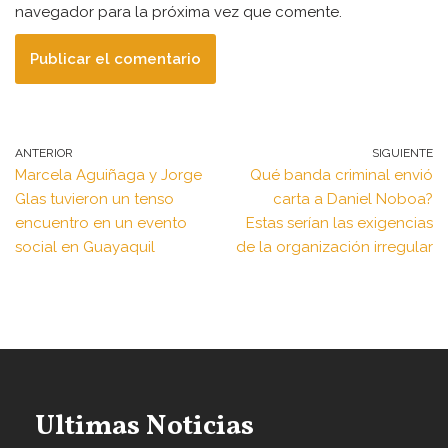
navegador para la próxima vez que comente.
ANTERIOR
SIGUIENTE
Marcela Aguiñaga y Jorge
Qué banda criminal envió
Glas tuvieron un tenso
carta a Daniel Noboa?
encuentro en un evento
Estas serían las exigencias
social en Guayaquil
de la organización irregular
Ultimas Noticias