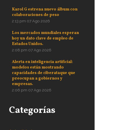
Karol G estrena nuevo álbum con
colaboraciones de peso
2:13 pm
07 Ago 2026
Los mercados mundiales esperan
hoy un dato clave de empleo de
Estados Unidos.
2:08 pm
07 Ago 2026
Alerta en inteligencia artificial:
modelos están mostrando
capacidades de ciberataque que
preocupan a gobiernos y
empresas.
2:06 pm
07 Ago 2026
Categorías