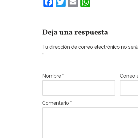
F
T
E
W
a
w
m
h
c
itt
ai
at
e
er
l
s
Deja una respuesta
b
A
Tu dirección de correo electrónico no será
o
p
*
o
p
k
Nombre
*
Correo 
Comentario
*