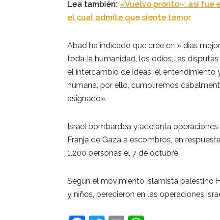
Lea también:
«Vuelvo pronto»: así fue e
el cual admite que siente temor
Abad ha indicado que cree en » días mejo
toda la humanidad, los odios, las disputas
el intercambio de ideas, el entendimiento 
humana, por ello, cumpliremos cabalmente
asignado».
Israel bombardea y adelanta operaciones te
Franja de Gaza a escombros, en respuesta 
1.200 personas el 7 de octubre.
Según el movimiento islamista palestino 
y niños, perecieron en las operaciones isra