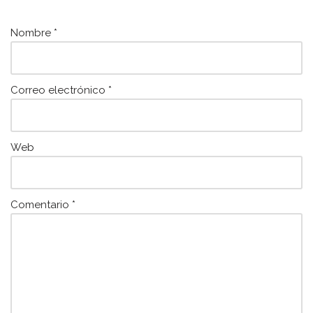
o
p
k
Nombre
*
Correo electrónico
*
Web
Comentario
*