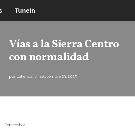
s
TuneIn
Saltar
al
contenido
Vías a la Sierra Centro
con normalidad
por
Latienda
septiembre 23, 2025
Screenshot