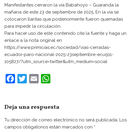
Manifestantes cerraron la vía Babahoyo – Guaranda la
mañana de este 23 de septiembre de 2025. En la vía se
colocaron llantas que posteriormente fueron quemadas
para impedir la circulación.
Para hacer uso de este contenido cite la fuente y haga un
enlace a la nota original en
https://www.primicias.ec/sociedad/vias-cerradas-
ecuador-paro-nacional-2025-23septiembre-ecu911-
105827/?utm_source=twitter&utm_medium=social
F
T
E
W
a
w
m
h
c
itt
ai
at
e
er
l
s
Deja una respuesta
b
A
Tu dirección de correo electrónico no será publicada.
Los
o
p
campos obligatorios están marcados con
*