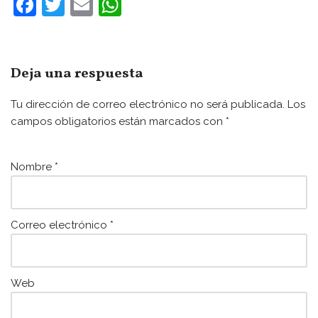
F
T
E
W
a
w
m
h
c
itt
ai
at
e
er
l
s
Deja una respuesta
b
A
Tu dirección de correo electrónico no será publicada.
Los
o
p
campos obligatorios están marcados con
*
o
p
k
Nombre
*
Correo electrónico
*
Web