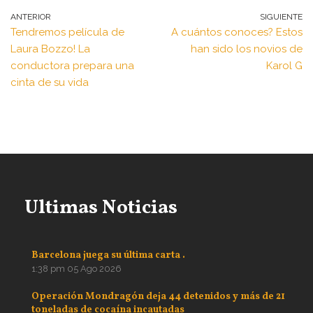
ANTERIOR
SIGUIENTE
Tendremos película de
A cuántos conoces? Estos
Laura Bozzo! La
han sido los novios de
conductora prepara una
Karol G
cinta de su vida
Ultimas Noticias
Barcelona juega su última carta .
1:38 pm
05 Ago 2026
Operación Mondragón deja 44 detenidos y más de 21
toneladas de cocaína incautadas