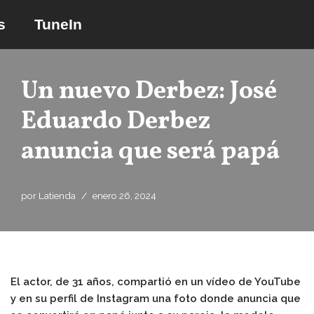
s
TuneIn
Saltar
al
contenido
Un nuevo Derbez: José
Eduardo Derbez
anuncia que será papá
por
Latienda
enero 26, 2024
El actor, de 31 años, compartió en un vídeo de YouTube
y en su perfil de Instagram una foto donde anuncia que