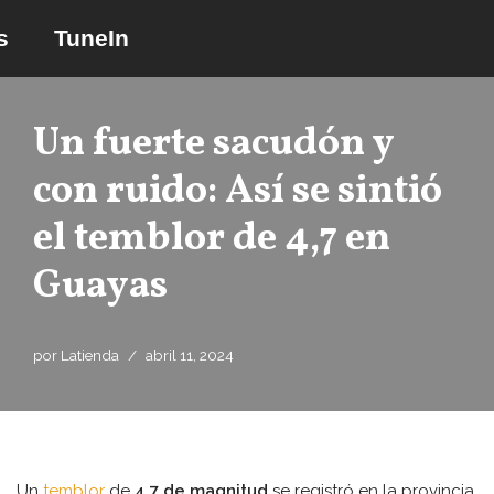
s
TuneIn
Saltar
al
contenido
Un fuerte sacudón y
con ruido: Así se sintió
el temblor de 4,7 en
Guayas
por
Latienda
abril 11, 2024
Un
temblor
de
4,7 de magnitud
se registró en la provincia