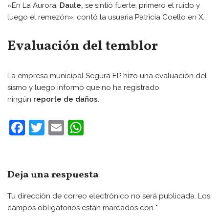
«En La Aurora,
Daule,
se sintió fuerte, primero el ruido y
luego el remezón», contó la usuaria Patricia Coello en X.
Evaluación del temblor
La empresa municipal Segura EP hizo una evaluación del
sismo y luego informó que no ha registrado
ningún
reporte de daños
.
F
T
E
W
a
w
m
h
c
itt
ai
at
e
er
l
s
Deja una respuesta
b
A
Tu dirección de correo electrónico no será publicada.
Los
o
p
campos obligatorios están marcados con
*