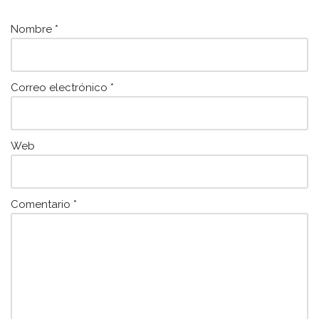
o
p
k
Nombre
*
Correo electrónico
*
Web
Comentario
*