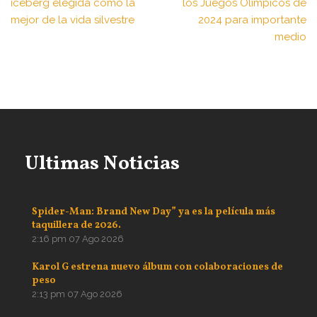
iceberg elegida como la
los Juegos Olímpicos de
mejor de la vida silvestre
2024 para importante
medio
Ultimas Noticias
Spider-Man: Brand New Day” ya es la película más
taquillera de 2026.
2:16 pm
07 Ago 2026
Karol G estrena nuevo álbum con colaboraciones de
peso
2:13 pm
07 Ago 2026