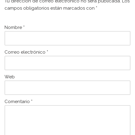
Tu dirección de correo electrónico no será publicada.
Los
o
p
campos obligatorios están marcados con
*
o
p
k
Nombre
*
Correo electrónico
*
Web
Comentario
*