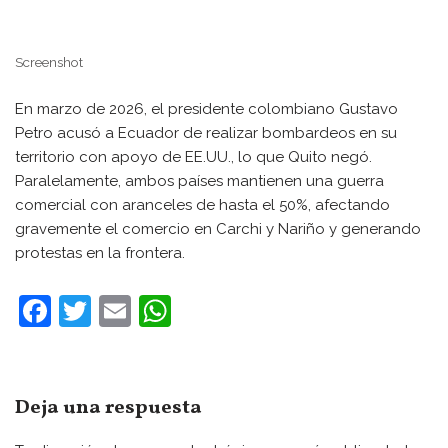
Screenshot
En marzo de 2026, el presidente colombiano Gustavo
Petro acusó a Ecuador de realizar bombardeos en su
territorio con apoyo de EE.UU., lo que Quito negó.
Paralelamente, ambos países mantienen una guerra
comercial con aranceles de hasta el 50%, afectando
gravemente el comercio en Carchi y Nariño y generando
protestas en la frontera.
F
T
E
W
a
w
m
h
c
itt
ai
at
e
er
l
s
Deja una respuesta
b
A