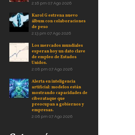
2:16 pm
07 Ago 2026
Karol G estrena nuevo
álbum con colaboraciones
de peso
2:13 pm
07 Ago 2026
Los mercados mundiales
esperan hoy un dato clave
de empleo de Estados
Unidos.
2:08 pm
07 Ago 2026
Alerta en inteligencia
artificial: modelos están
mostrando capacidades de
ciberataque que
preocupan a gobiernos y
empresas.
2:06 pm
07 Ago 2026