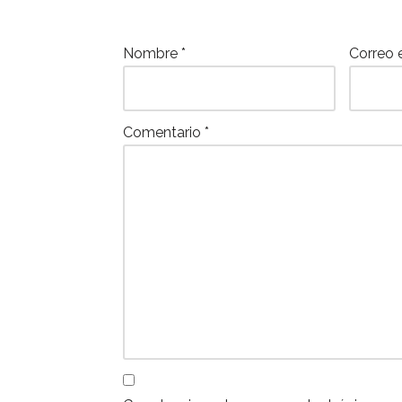
o
p
k
Nombre
*
Correo 
Comentario
*