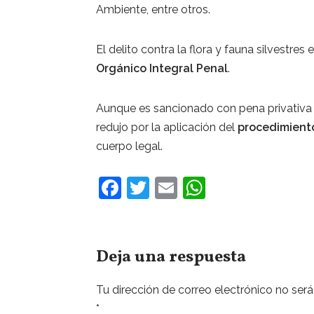
Ambiente, entre otros.
El delito contra la flora y fauna silvestres e
Orgánico Integral Penal
.
Aunque es sancionado con pena privativa de
redujo por la aplicación del
procedimient
cuerpo legal.
F
T
E
W
a
w
m
h
c
itt
ai
at
e
er
l
s
Deja una respuesta
b
A
Tu dirección de correo electrónico no será
o
p
*