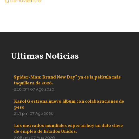
13 de noviembre
Ultimas Noticias
Spider-Man: Brand New Day” ya es la película más
taquillera de 2026.
2:16 pm
07 Ago 2026
Karol G estrena nuevo álbum con colaboraciones de
peso
2:13 pm
07 Ago 2026
Los mercados mundiales esperan hoy un dato clave
de empleo de Estados Unidos.
2:08 pm
07 Ago 2026