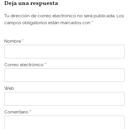
e
er
l
s
Deja una respuesta
b
A
Tu dirección de correo electrónico no será publicada.
Los
o
p
campos obligatorios están marcados con
*
o
p
k
Nombre
*
Correo electrónico
*
Web
Comentario
*