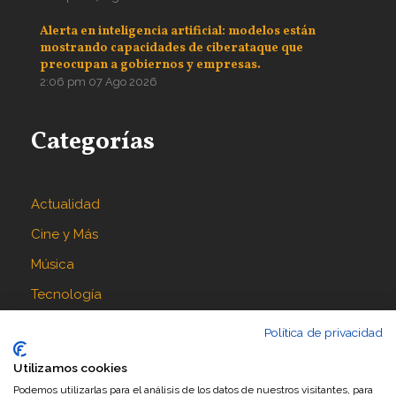
Alerta en inteligencia artificial: modelos están
mostrando capacidades de ciberataque que
preocupan a gobiernos y empresas.
2:06 pm
07 Ago 2026
Categorías
Actualidad
Cine y Más
Música
Tecnología
Política de privacidad
Síguenos en
Utilizamos cookies
Podemos utilizarlas para el análisis de los datos de nuestros visitantes, para