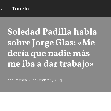
s
TuneIn
Saltar
al
contenido
Soledad Padilla habla
sobre Jorge Glas: «Me
decía que nadie más
me iba a dar trabajo»
por
Latienda
noviembre 13, 2023