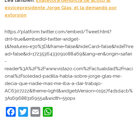
Lea también:
Exasesora denuncia de acoso al
exvicepresidente Jorge Glas; él la demandó por
extorsión
https://platform.twitter.com/embed/Tweet.html?
dnt=true&embedId=twitter-widget-
1&features=e30%3D&frame=false&hideCard=false&hideThre
ad=false&id=1723536433091088469&lang=en&origin=safari
-
reader%3A%2F%2Fwww.vistazo.com%2Factualidad%2Fnaci
onal%2Fsoledad-padilla-habla-sobre-jorge-glas-me-
decia-que-nadie-mas-me-iba-a-dar-trabajo-
AC6307222&theme=light&widgetsVersion=01917f4d1d4cb%
3A1696883169554&width=550px
F
T
E
W
a
w
m
h
c
itt
ai
at