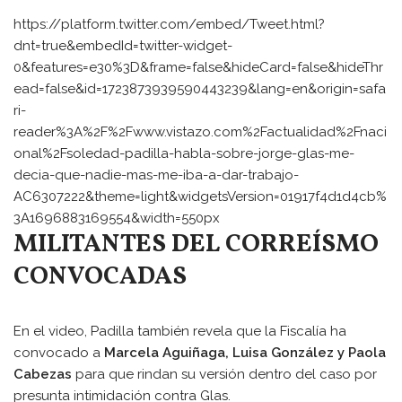
https://platform.twitter.com/embed/Tweet.html?
dnt=true&embedId=twitter-widget-
0&features=e30%3D&frame=false&hideCard=false&hideThr
ead=false&id=1723873939590443239&lang=en&origin=safa
ri-
reader%3A%2F%2Fwww.vistazo.com%2Factualidad%2Fnaci
onal%2Fsoledad-padilla-habla-sobre-jorge-glas-me-
decia-que-nadie-mas-me-iba-a-dar-trabajo-
AC6307222&theme=light&widgetsVersion=01917f4d1d4cb%
3A1696883169554&width=550px
MILITANTES DEL CORREÍSMO
CONVOCADAS
En el video, Padilla también revela que la Fiscalía ha
convocado a
Marcela Aguiñaga, Luisa González y Paola
Cabezas
para que rindan su versión dentro del caso por
presunta intimidación contra Glas.