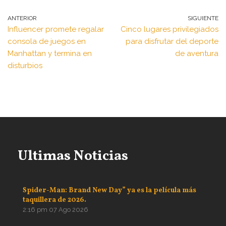
ANTERIOR
SIGUIENTE
Influencer promete regalar
Cinco lugares privilegiados
consola de juegos en
para disfrutar del deporte
Manhattan y termina en
de aventura
disturbios
Ultimas Noticias
Spider-Man: Brand New Day” ya es la película más
taquillera de 2026.
2:16 pm
07 Ago 2026