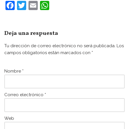
F
T
E
W
a
w
m
h
c
itt
ai
at
e
er
l
s
Deja una respuesta
b
A
Tu dirección de correo electrónico no será publicada.
Los
o
p
campos obligatorios están marcados con
*
o
p
k
Nombre
*
Correo electrónico
*
Web