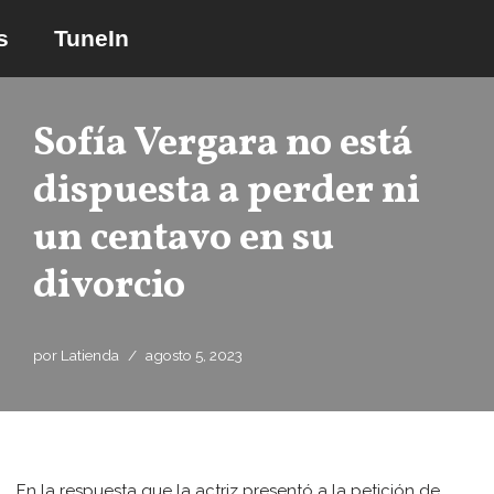
s
TuneIn
Saltar
al
contenido
Sofía Vergara no está
dispuesta a perder ni
un centavo en su
divorcio
por
Latienda
agosto 5, 2023
En la respuesta que la actriz presentó a la petición de