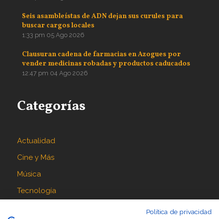
Seis asambleístas de ADN dejan sus curules para
buscar cargos locales
1:33 pm
05 Ago 2026
Clausuran cadena de farmacias en Azogues por
vender medicinas robadas y productos caducados
12:47 pm
04 Ago 2026
Categorías
Actualidad
Cine y Más
Música
Tecnología
Política de privacidad