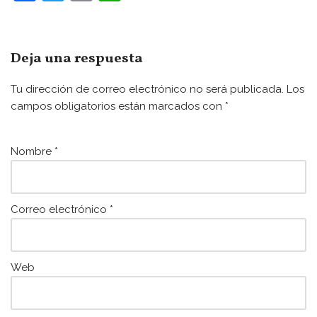
a
w
m
h
c
itt
ai
at
e
er
l
s
Deja una respuesta
b
A
Tu dirección de correo electrónico no será publicada.
Los
o
p
campos obligatorios están marcados con
*
o
p
k
Nombre
*
Correo electrónico
*
Web