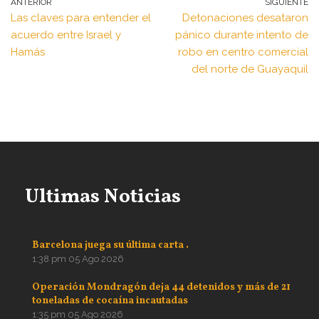
ANTERIOR
SIGUIENTE
Las claves para entender el
Detonaciones desataron
acuerdo entre Israel y
pánico durante intento de
Hamás
robo en centro comercial
del norte de Guayaquil
Ultimas Noticias
Barcelona juega su última carta .
1:38 pm
05 Ago 2026
Operación Mondragón deja 44 detenidos y más de 21
toneladas de cocaína incautadas
1:35 pm
05 Ago 2026