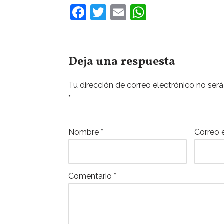
F
T
E
W
a
w
m
h
c
itt
ai
at
e
er
l
s
Deja una respuesta
b
A
Tu dirección de correo electrónico no será
o
p
*
o
p
k
Nombre
*
Correo 
Comentario
*