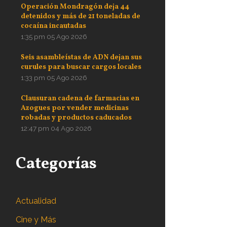
Operación Mondragón deja 44
detenidos y más de 21 toneladas de
cocaína incautadas
1:35 pm
05 Ago 2026
Seis asambleístas de ADN dejan sus
curules para buscar cargos locales
1:33 pm
05 Ago 2026
Clausuran cadena de farmacias en
Azogues por vender medicinas
robadas y productos caducados
12:47 pm
04 Ago 2026
Categorías
Actualidad
Cine y Más