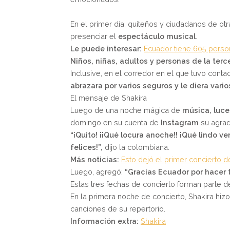
En el primer día, quiteños y ciudadanos de otr
presenciar el
espectáculo musical
.
Le puede interesar:
Ecuador tiene 605 person
Niños, niñas, adultos y personas de la ter
Inclusive, en el corredor en el que tuvo conta
abrazara por varios seguros y le diera vario
El mensaje de Shakira
Luego de una noche mágica de
música, luce
domingo en su cuenta de
Instagram
su agrad
“¡Quito! ¡¡Qué locura anoche!! ¡Qué lindo v
felices!”,
dijo la colombiana.
Más noticias:
Esto dejó el primer concierto d
Luego, agregó:
“Gracias Ecuador por hacer 
Estas tres fechas de concierto forman parte de
En la primera noche de concierto, Shakira hiz
canciones de su repertorio.
Información extra:
Shakira