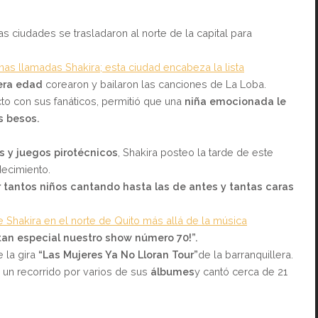
as ciudades se trasladaron al norte de la capital para
as llamadas Shakira; esta ciudad encabeza la lista
cera edad
corearon y bailaron las canciones de La Loba.
cto con sus fanáticos, permitió que una
niña emocionada le
s besos.
s y juegos pirotécnicos
, Shakira posteo la tarde de este
ecimiento.
er tantos niños cantando hasta las de antes y tantas caras
e Shakira en el norte de Quito más allá de la música
tan especial nuestro show número 70!”.
 la gira
“Las Mujeres Ya No Lloran Tour”
de la barranquillera.
o un recorrido por varios de sus
álbumes
y cantó cerca de 21