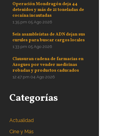
Operación Mondragón deja 44
detenidos y más de 21 toneladas de
cocaína incautadas
1:35 pm
05 Ago 2026
Seis asambleístas de ADN dejan sus
curules para buscar cargos locales
1:33 pm
05 Ago 2026
Clausuran cadena de farmacias en
Azogues por vender medicinas
robadas y productos caducados
12:47 pm
04 Ago 2026
Categorías
Actualidad
Cine y Más