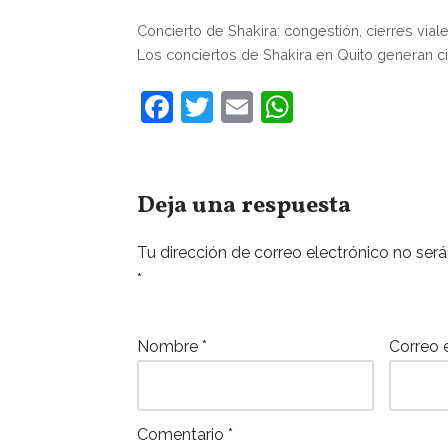
Concierto de Shakira: congestión, cierres via
Los conciertos de Shakira en Quito generan cie
F
T
E
W
a
w
m
h
c
itt
ai
at
e
er
l
s
Deja una respuesta
b
A
Tu dirección de correo electrónico no será
o
p
*
o
p
k
Nombre
*
Correo 
Comentario
*