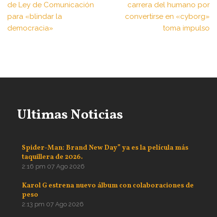
de Ley de Comunicación
carrera del humano por
para «blindar la
convertirse en «cyborg»
democracia»
toma impulso
Ultimas Noticias
Spider-Man: Brand New Day” ya es la película más
taquillera de 2026.
2:16 pm
07 Ago 2026
Karol G estrena nuevo álbum con colaboraciones de
peso
2:13 pm
07 Ago 2026