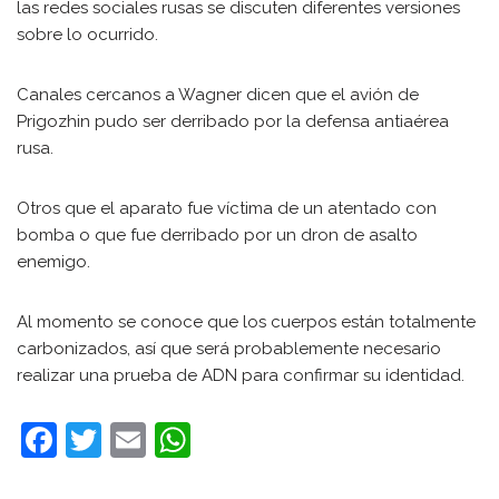
las redes sociales rusas se discuten diferentes versiones
sobre lo ocurrido.
Canales cercanos a Wagner dicen que el avión de
Prigozhin pudo ser derribado por la defensa antiaérea
rusa.
Otros que el aparato fue víctima de un atentado con
bomba o que fue derribado por un dron de asalto
enemigo.
Al momento se conoce que los cuerpos están totalmente
carbonizados, así que será probablemente necesario
realizar una prueba de ADN para confirmar su identidad.
F
T
E
W
a
w
m
h