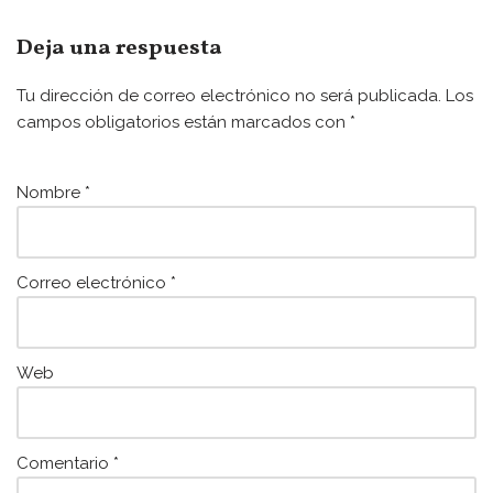
c
itt
ai
at
e
er
l
s
Deja una respuesta
b
A
Tu dirección de correo electrónico no será publicada.
Los
o
p
campos obligatorios están marcados con
*
o
p
k
Nombre
*
Correo electrónico
*
Web
Comentario
*