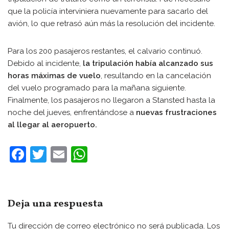
que la policía interviniera nuevamente para sacarlo del
avión, lo que retrasó aún más la resolución del incidente.
Para los 200 pasajeros restantes, el calvario continuó.
Debido al incidente,
la tripulación había alcanzado sus
horas máximas de vuelo
, resultando en la cancelación
del vuelo programado para la mañana siguiente.
Finalmente, los pasajeros no llegaron a Stansted hasta la
noche del jueves, enfrentándose a
nuevas frustraciones
al llegar al aeropuerto.
F
T
E
W
a
w
m
h
c
itt
ai
at
e
er
l
s
Deja una respuesta
b
A
Tu dirección de correo electrónico no será publicada.
Los