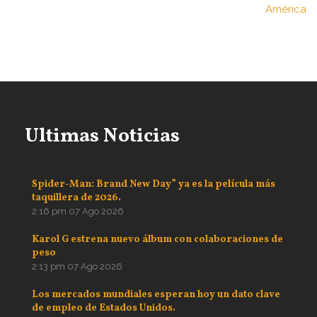
América
Ultimas Noticias
Spider-Man: Brand New Day” ya es la película más
taquillera de 2026.
2:16 pm
07 Ago 2026
Karol G estrena nuevo álbum con colaboraciones de
peso
2:13 pm
07 Ago 2026
Los mercados mundiales esperan hoy un dato clave
de empleo de Estados Unidos.