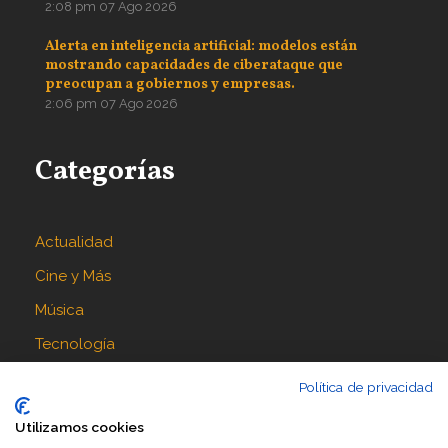
2:08 pm
07 Ago 2026
Alerta en inteligencia artificial: modelos están
mostrando capacidades de ciberataque que
preocupan a gobiernos y empresas.
2:06 pm
07 Ago 2026
Categorías
Actualidad
Cine y Más
Música
Tecnología
Política de privacidad
Síguenos en
Utilizamos cookies