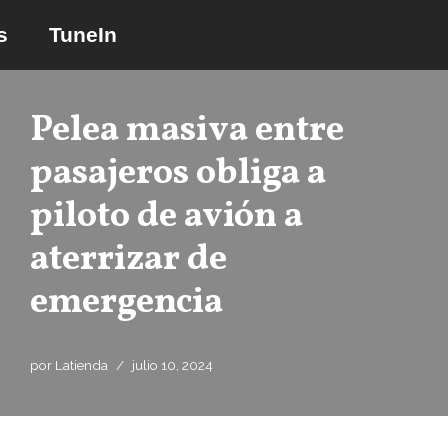
s
TuneIn
Saltar
al
contenido
Pelea masiva entre
pasajeros obliga a
piloto de avión a
aterrizar de
emergencia
por
Latienda
julio 10, 2024