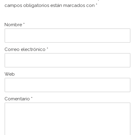
o
p
campos obligatorios están marcados con
*
o
p
k
Nombre
*
Correo electrónico
*
Web
Comentario
*