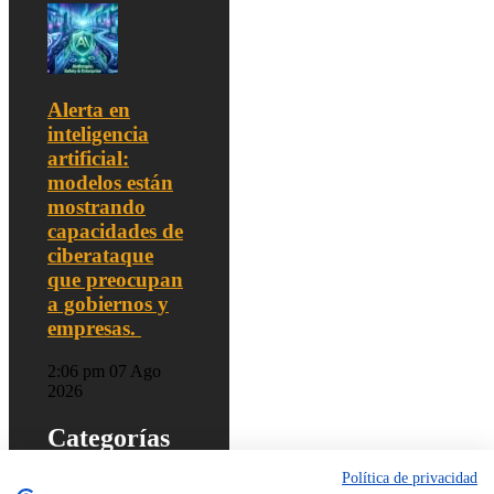
Alerta en
inteligencia
artificial:
modelos están
mostrando
capacidades de
ciberataque
que preocupan
a gobiernos y
empresas.
2:06 pm
07 Ago
2026
Categorías
Política de privacidad
Actualidad