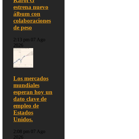
Karol G
estrena nuevo
álbum con
colaboraciones
de peso
2:13 pm
07 Ago
2026
Los mercados
mundiales
esperan hoy un
dato clave de
empleo de
Estados
Unidos.
2:08 pm
07 Ago
2026