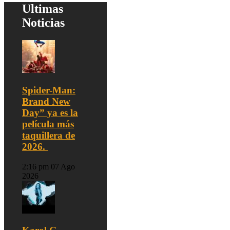
Ultimas
Noticias
Spider-Man:
Brand New
Day” ya es la
película más
taquillera de
2026.
2:16 pm
07 Ago
2026