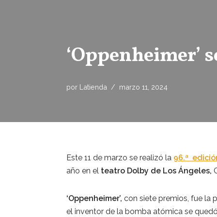
‘Oppenheimer’ se
por
Latienda
marzo 11, 2024
Este 11 de marzo se realizó la
96.ª edició
año en el
teatro Dolby de Los Ángeles,
C
‘Oppenheimer’,
con siete premios, fue la 
el inventor de la bomba atómica se quedó 