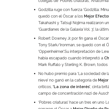
colegas de ‘Pobres criaturas’, ‘Anatomía 
Godzilla ruge con fuerza ‘Godzilla: Minus
quedó con el Óscar a los
Mejor Efecto
Takahashi y Tatsuji Nojima realizaron un
‘Guardianes de la Galaxia Vol. 3’, la últ
Robert Downey Jr. por fin gana el Óscar
Tony Stark/Ironman, se quedó con el 
‘Oppenheimer’.Su interpretación de Lewis
había escapado cuando interpretó a
Ch
Mark Ruffalo y Sterling K. Brown, todo
No hubo premio para ‘La sociedad de la
nieve’ no ganó en la categoría de
Mejor
críticos,
‘La zona de interés’
, cinta br
campo de concentración nazi de Ausch
‘Pobres criaturas’ hace un tres en uno
ganaron el Óscar a
Mejor Diseño de P