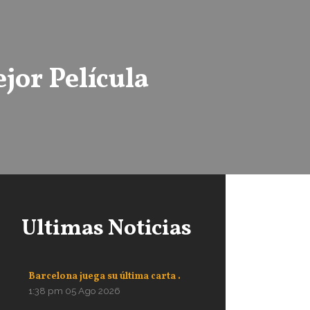
jor Película
Ultimas Noticias
Barcelona juega su última carta .
1:38 pm
05 Ago 2026