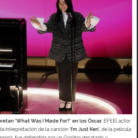
rpretan ‘What Was I Made For?’ en los Óscar.
EFEEl actor
a interpretación de la canción
‘I’m Just Ken’,
de la película
egoría, fue defendida por un Gosling desatado y