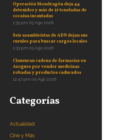
Operación Mondragón deja 44
detenidos y más de 21 toneladas de
cocaína incautadas
1:35 pm
05 Ago 2026
Seis asambleístas de ADN dejan sus
curules para buscar cargos locales
1:33 pm
05 Ago 2026
Clausuran cadena de farmacias en
Azogues por vender medicinas
robadas y productos caducados
12:47 pm
04 Ago 2026
Categorías
Actualidad
Cine y Más