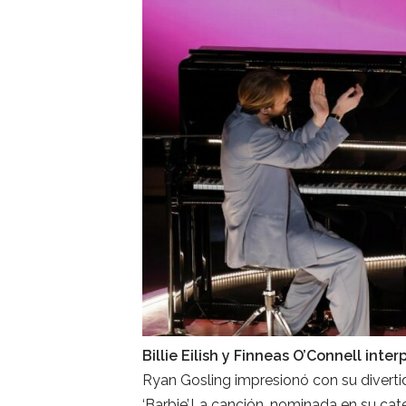
Billie Eilish y Finneas O’Connell inte
Ryan Gosling impresionó con su divertid
‘Barbie’.La canción, nominada en su cat