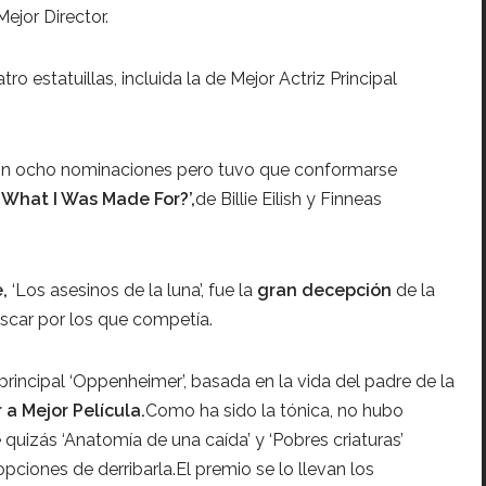
Mejor Director.
o estatuillas, incluida la de Mejor Actriz Principal
on ocho nominaciones pero tuvo que conformarse
‘What I Was Made For?’,
de Billie Eilish y Finneas
,
‘Los asesinos de la luna’, fue la
gran decepción
de la
Óscar por los que competía.
rincipal ‘Oppenheimer’, basada en la vida del padre de la
 a Mejor Película.
Como ha sido la tónica, no hubo
quizás ‘Anatomía de una caída’ y ‘Pobres criaturas’
ciones de derribarla.El premio se lo llevan los