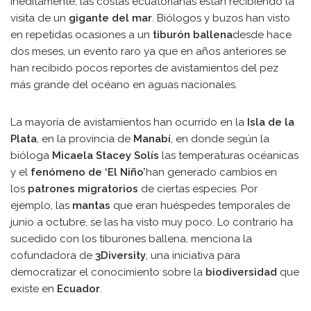
Inéditamente, las costas ecuatorianas están recibiendo la
visita de un
gigante del mar
. Biólogos y buzos han visto
en repetidas ocasiones a un
tiburón ballena
desde hace
dos meses, un evento raro ya que en años anteriores se
han recibido pocos reportes de avistamientos del pez
más grande del océano en aguas nacionales.
La mayoría de avistamientos han ocurrido en la
Isla de la
Plata
, en la provincia de
Manabí
, en donde según la
bióloga
Micaela Stacey Solís
las temperaturas océanicas
y el
fenómeno de ‘El Niño’
han generado cambios en
los
patrones migratorios
de ciertas especies. Por
ejemplo, las
mantas
que eran huéspedes temporales de
junio a octubre, se las ha visto muy poco. Lo contrario ha
sucedido con los tiburones ballena, menciona la
cofundadora de
3Diversity
, una iniciativa para
democratizar el conocimiento sobre la
biodiversidad
que
existe en
Ecuador
.