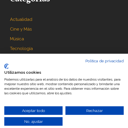
Actualidad
Cine y Más
Música
Tecnología
Política de privacidad
Síguenos en
Utilizamos cookies
Podemos utilizarlas para el análisis de los datos de nuestros visitantes, para
mejorar nuestro sitio web, mostrar contenido personalizado y brindarle una
excelente experiencia en el sitio web. Para obtener más información sobre
las cookies que utilizamos, abre los ajustes.
Aceptar todo
Rechazar
No, ajustar
Diseñado por
Ceo Servis