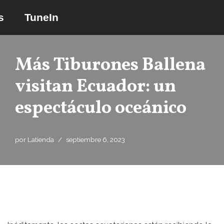
s
TuneIn
Saltar
al
contenido
Más Tiburones Ballena
visitan Ecuador: un
espectáculo oceánico
por
Latienda
septiembre 6, 2023