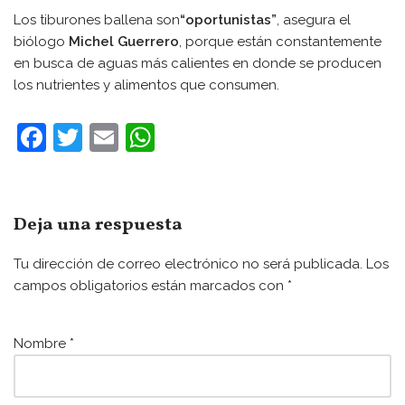
Los tiburones ballena son
“oportunistas”
, asegura el
biólogo
Michel Guerrero
, porque están constantemente
en busca de aguas más calientes en donde se producen
los nutrientes y alimentos que consumen.
F
T
E
W
a
w
m
h
c
itt
ai
at
e
er
l
s
Deja una respuesta
b
A
Tu dirección de correo electrónico no será publicada.
Los
o
p
campos obligatorios están marcados con
*
o
p
k
Nombre
*