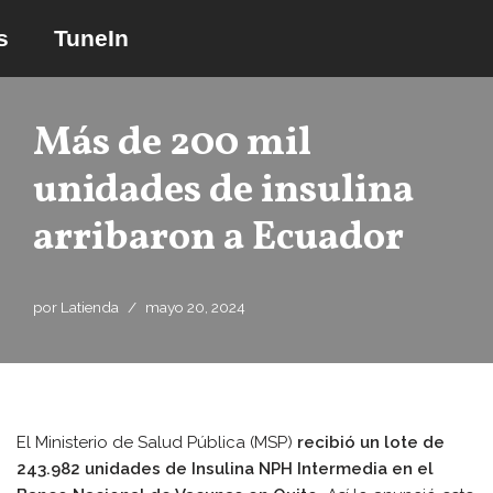
s
TuneIn
Saltar
al
contenido
Más de 200 mil
unidades de insulina
arribaron a Ecuador
por
Latienda
mayo 20, 2024
El Ministerio de Salud Pública (MSP)
recibió un lote de
243.982 unidades de Insulina NPH Intermedia en el