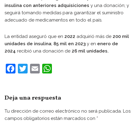
insulina con anteriores adquisiciones
y una donación; y
seguirá tomando medidas para garantizar el suministro
adecuado de medicamentos en todo el país.
La entidad aseguró que en
2022
adquirió más de
200 mil
unidades de insulina
;
85 mil en 2023
y en
enero de
2024
recibió una donación de
26 mil unidades.
F
T
E
W
a
w
m
h
c
itt
ai
at
e
er
l
s
Deja una respuesta
b
A
Tu dirección de correo electrónico no será publicada.
Los
o
p
campos obligatorios están marcados con
*
o
p