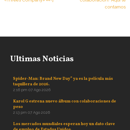
«Three’s Company» 👀👇
colaboración? Aquí te
contamos
Ultimas Noticias
Spider-Man: Brand New Day” ya es la película más
taquillera de 2026.
2:16 pm
07 Ago 2026
Karol G estrena nuevo álbum con colaboraciones de
peso
2:13 pm
07 Ago 2026
Los mercados mundiales esperan hoy un dato clave
de empleo de Estados Unidos.