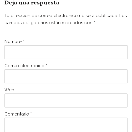
e
er
l
s
Deja una respuesta
b
A
Tu dirección de correo electrónico no será publicada.
Los
o
p
campos obligatorios están marcados con
*
o
p
k
Nombre
*
Correo electrónico
*
Web
Comentario
*