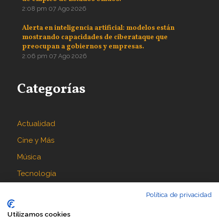
2:08 pm
07 Ago 2026
Alerta en inteligencia artificial: modelos están
mostrando capacidades de ciberataque que
preocupan a gobiernos y empresas.
2:06 pm
07 Ago 2026
Categorías
Actualidad
Cine y Más
Música
Tecnología
Política de privacidad
Síguenos en
Utilizamos cookies