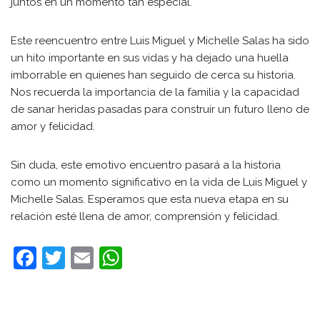
juntos en un momento tan especial.
Este reencuentro entre Luis Miguel y Michelle Salas ha sido
un hito importante en sus vidas y ha dejado una huella
imborrable en quienes han seguido de cerca su historia.
Nos recuerda la importancia de la familia y la capacidad
de sanar heridas pasadas para construir un futuro lleno de
amor y felicidad.
Sin duda, este emotivo encuentro pasará a la historia
como un momento significativo en la vida de Luis Miguel y
Michelle Salas. Esperamos que esta nueva etapa en su
relación esté llena de amor, comprensión y felicidad.
F
T
E
W
a
w
m
h
c
itt
ai
at