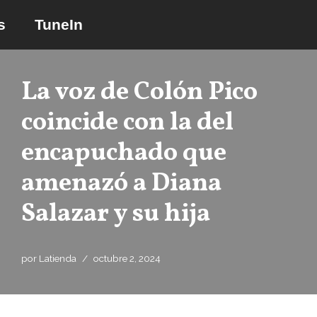
s
TuneIn
Saltar
al
contenido
La voz de Colón Pico
coincide con la del
encapuchado que
amenazó a Diana
Salazar y su hija
por
Latienda
octubre 2, 2024