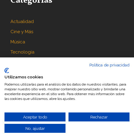
Categorías
Actualidad
Cine y Más
Música
Tecnología
Política de privacidad
Síguenos en
Utilizamos cookies
Podemos utilizarlas para el análisis de los datos de nuestros visitantes, para
mejorar nuestro sitio web, mostrar contenido personalizado y brindarle una
excelente experiencia en el sitio web. Para obtener más información sobre
las cookies que utilizamos, abre los ajustes.
Aceptar todo
Rechazar
No, ajustar
Diseñado por
Ceo Servis