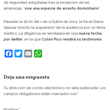
de seguridad adoptadas tras la recepción de las
amenazas, “
vive una especie de arresto domiciliario
”.
Pasadas la 16:00 del 1 de octubre de 2024, la fiscal Diana
Salazar solicitó la suspensión de la audiencia por un tema
médico. La diligencia se reinstalará en una
nueva fecha
por definir
, en la que
Colón Pico rendirá su testimonio
.
F
T
E
W
a
w
m
h
c
itt
ai
at
e
er
l
s
Deja una respuesta
b
A
Tu dirección de correo electrónico no será publicada.
Los
o
p
campos obligatorios están marcados con
*
o
p
k
Nombre
*