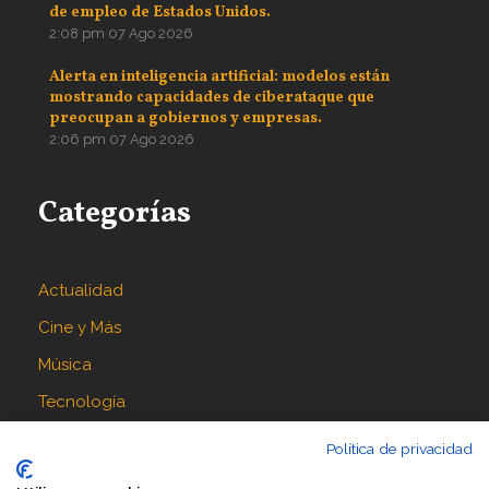
de empleo de Estados Unidos.
2:08 pm
07 Ago 2026
Alerta en inteligencia artificial: modelos están
mostrando capacidades de ciberataque que
preocupan a gobiernos y empresas.
2:06 pm
07 Ago 2026
Categorías
Actualidad
Cine y Más
Música
Tecnología
Política de privacidad
Síguenos en