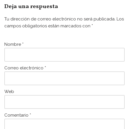
e
er
l
s
Deja una respuesta
b
A
Tu dirección de correo electrónico no será publicada.
Los
o
p
campos obligatorios están marcados con
*
o
p
k
Nombre
*
Correo electrónico
*
Web
Comentario
*