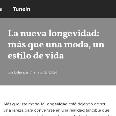
s
TuneIn
Saltar
al
contenido
La nueva longevidad:
más que una moda, un
estilo de vida
por
Latienda
mayo 31, 2024
Más que una moda, la
longevidad
está dejando de ser
una rareza para convertirse en una realidad tangible que