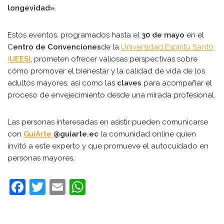
longevidad»
.
Estos eventos, programados hasta el
30 de mayo
en el
C
entro de Convenciones
de la
Universidad Espíritu Santo
(
UEES)
, prometen ofrecer valiosas perspectivas sobre
cómo promover el bienestar y la calidad de vida de los
adultos mayores, así como las
claves
para acompañar el
proceso de envejecimiento desde una mirada profesional.
Las personas interesadas en asistir pueden comunicarse
con
GuiArte
@guiarte.ec
la comunidad online quien
invitó a este experto y que promueve el autocuidado en
personas mayores.
F
T
E
W
a
w
m
h
c
itt
ai
at