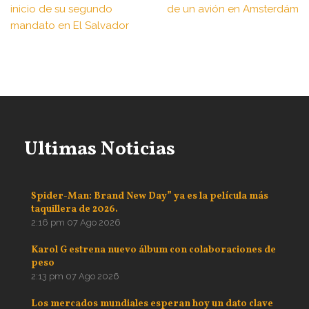
inicio de su segundo
de un avión en Amsterdám
mandato en El Salvador
Ultimas Noticias
Spider-Man: Brand New Day” ya es la película más
taquillera de 2026.
2:16 pm
07 Ago 2026
Karol G estrena nuevo álbum con colaboraciones de
peso
2:13 pm
07 Ago 2026
Los mercados mundiales esperan hoy un dato clave