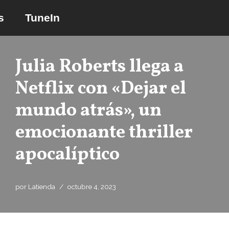
s
TuneIn
Saltar
al
contenido
Julia Roberts llega a
Netflix con «Dejar el
mundo atrás», un
emocionante thriller
apocalíptico
por
Latienda
octubre 4, 2023