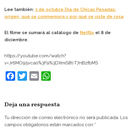
Lee también:
3 de octubre Día de Chicas Pesadas:
origen, qué se conmemora y por qué se viste de rosa
El filme se sumará al catálogo de
Netflix
el 8 de
diciembre.
https://youtube.com/watch?
v=Jr6MO95vca0%3Fsi%3DXmiS8t-T7nBzfbMS
F
T
E
W
a
w
m
h
c
itt
ai
at
e
er
l
s
Deja una respuesta
b
A
Tu dirección de correo electrónico no será publicada.
Los
o
p
campos obligatorios están marcados con
*
o
p