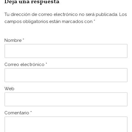
e
er
l
s
Deja una respuesta
b
A
Tu dirección de correo electrónico no será publicada.
Los
o
p
campos obligatorios están marcados con
*
o
p
k
Nombre
*
Correo electrónico
*
Web
Comentario
*