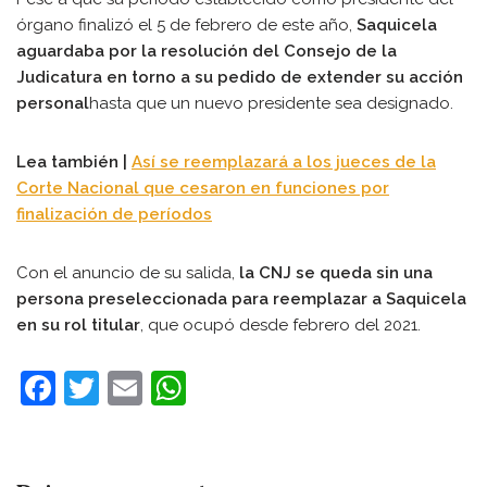
órgano finalizó el 5 de febrero de este año,
Saquicela
aguardaba por la resolución del Consejo de la
Judicatura en torno a su pedido de extender su acción
personal
hasta que un nuevo presidente sea designado.
Lea también |
Así se reemplazará a los jueces de la
Corte Nacional que cesaron en funciones por
finalización de períodos
Con el anuncio de su salida,
la CNJ se queda sin una
persona preseleccionada para reemplazar a Saquicela
en su rol titular
, que ocupó desde febrero del 2021.
F
T
E
W
a
w
m
h
c
itt
ai
at