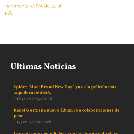
incrementar el IVA del 12 al
15%
Ultimas Noticias
Spider-Man: Brand New Day” ya es la película más
taquillera de 2026.
2:16 pm
07 Ago 2026
Karol G estrena nuevo álbum con colaboraciones de
peso
2:13 pm
07 Ago 2026
Los mercados mundiales esperan hoy un dato clave