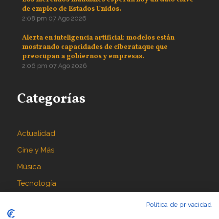
de empleo de Estados Unidos.
2:08 pm
07 Ago 2026
Alerta en inteligencia artificial: modelos están
mostrando capacidades de ciberataque que
preocupan a gobiernos y empresas.
2:06 pm
07 Ago 2026
Categorías
Actualidad
Cine y Más
Música
Tecnología
Política de privacidad
Síguenos en