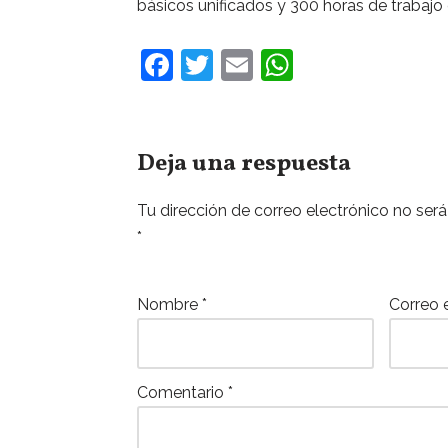
básicos unificados y 300 horas de trabajo
F
T
E
W
a
w
m
h
c
itt
ai
at
e
er
l
s
Deja una respuesta
b
A
Tu dirección de correo electrónico no será
o
p
*
o
p
k
Nombre
*
Correo 
Comentario
*