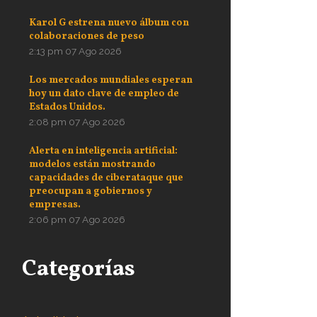
Karol G estrena nuevo álbum con
colaboraciones de peso
2:13 pm
07 Ago 2026
Los mercados mundiales esperan
hoy un dato clave de empleo de
Estados Unidos.
2:08 pm
07 Ago 2026
Alerta en inteligencia artificial:
modelos están mostrando
capacidades de ciberataque que
preocupan a gobiernos y
empresas.
2:06 pm
07 Ago 2026
Categorías