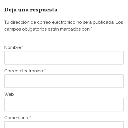
c
itt
ai
at
e
er
l
s
Deja una respuesta
b
A
Tu dirección de correo electrónico no será publicada.
Los
o
p
campos obligatorios están marcados con
*
o
p
k
Nombre
*
Correo electrónico
*
Web
Comentario
*