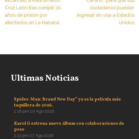
excarceló a Raúl Ernesto
camino” para que sus
Cruz León tras cumplir 30
ciudadanos puedan
años de prisión por
ingresar sin visa a Estados
atentados en La Habana
Unidos
Ultimas Noticias
Spider-Man: Brand New Day” ya es la película más
taquillera de 2026.
2:16 pm
07 Ago 2026
Karol G estrena nuevo álbum con colaboraciones de
peso
2:13 pm
07 Ago 2026