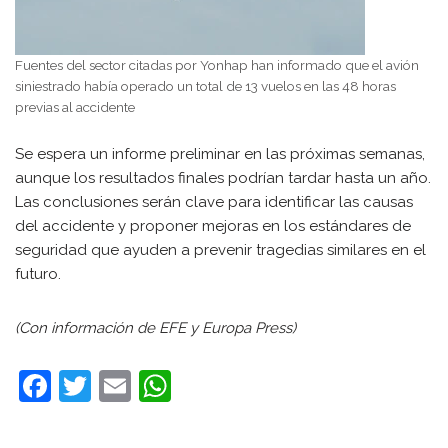
Fuentes del sector citadas por Yonhap han informado que el avión
siniestrado había operado un total de 13 vuelos en las 48 horas
previas al accidente
Se espera un informe preliminar en las próximas semanas,
aunque los resultados finales podrían tardar hasta un año.
Las conclusiones serán clave para identificar las causas
del accidente y proponer mejoras en los estándares de
seguridad que ayuden a prevenir tragedias similares en el
futuro.
(Con información de EFE y Europa Press)
F
T
E
W
a
w
m
h