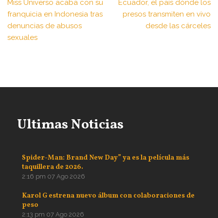
Miss Universo acaba con su
Ecuador, el país dónde los
franquicia en Indonesia tras
presos transmiten en vivo
denuncias de abusos
desde las cárceles
sexuales
Ultimas Noticias
Spider-Man: Brand New Day” ya es la película más
taquillera de 2026.
2:16 pm
07 Ago 2026
Karol G estrena nuevo álbum con colaboraciones de
peso
2:13 pm
07 Ago 2026