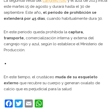
La segunda veda del
cangrejo rojo
y el azul de 2023 inicia
este martes 15 de agosto y durará hasta el 30 de
septiembre. Este año
, el periodo de prohibición se
extenderá por 45 días
, cuando habitualmente dura 30.
En este periodo queda prohibida la
captura,
transporte,
comercialización interna y externa del
cangrejo rojo y azul, según lo establece el Ministerio de
Producción.
En este tiempo, el crustáceo
muda de su esqueleto
externo
que recubre su cuerpo y generan oxalato de
calcio que es perjudicial para la salud.
F
T
E
W
a
w
m
h