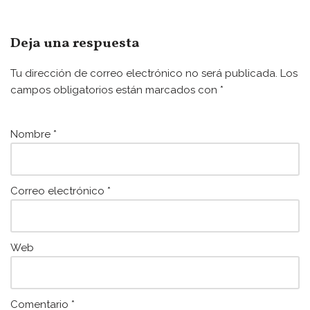
c
itt
ai
at
e
er
l
s
Deja una respuesta
b
A
Tu dirección de correo electrónico no será publicada.
Los
o
p
campos obligatorios están marcados con
*
o
p
k
Nombre
*
Correo electrónico
*
Web
Comentario
*