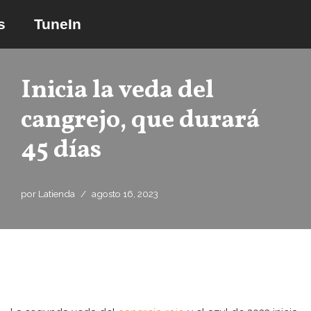
s
TuneIn
Saltar
al
contenido
Inicia la veda del
cangrejo, que durará
45 días
por
Latienda
agosto 16, 2023