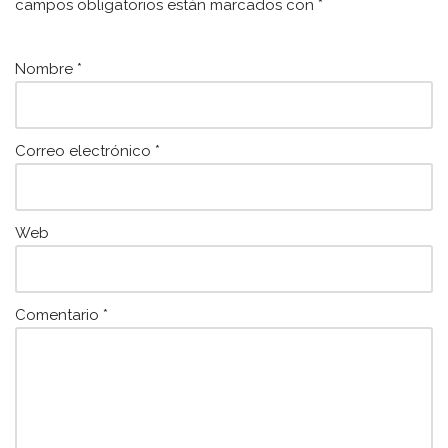
o
p
campos obligatorios están marcados con
*
o
p
k
Nombre
*
Correo electrónico
*
Web
Comentario
*