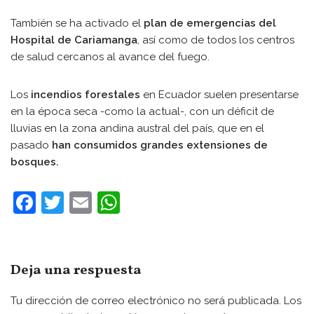
También se ha activado el
plan de emergencias del
Hospital de Cariamanga
, así como de todos los centros
de salud cercanos al avance del fuego.
Los
incendios forestales
en Ecuador suelen presentarse
en la época seca -como la actual-, con un déficit de
lluvias en la zona andina austral del país, que en el
pasado
han consumidos grandes extensiones de
bosques.
F
T
E
W
a
w
m
h
c
itt
ai
at
e
er
l
s
Deja una respuesta
b
A
Tu dirección de correo electrónico no será publicada.
Los