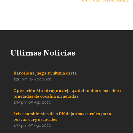
empresa condenadas
Ultimas Noticias
Barcelona juega su última carta .
1:38 pm
05 Ago 2026
Operación Mondragón deja 44 detenidos y más de 21
toneladas de cocaína incautadas
1:35 pm
05 Ago 2026
Seis asambleístas de ADN dejan sus curules para
buscar cargos locales
1:33 pm
05 Ago 2026