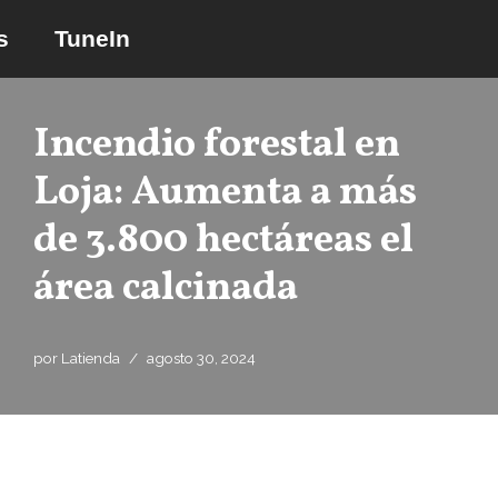
s
TuneIn
Saltar
al
contenido
Incendio forestal en
Loja: Aumenta a más
de 3.800 hectáreas el
área calcinada
por
Latienda
agosto 30, 2024