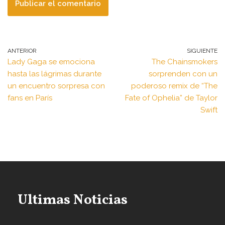
ANTERIOR
SIGUIENTE
Lady Gaga se emociona
The Chainsmokers
hasta las lágrimas durante
sorprenden con un
un encuentro sorpresa con
poderoso remix de “The
fans en París
Fate of Ophelia” de Taylor
Swift
Ultimas Noticias