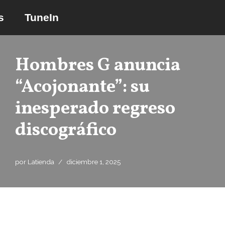
s
TuneIn
Saltar
al
contenido
Hombres G anuncia
“Acojonante”: su
inesperado regreso
discográfico
por
Latienda
diciembre 1, 2025