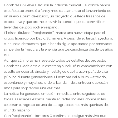
Hombres G vuelve a sacudir la industria musical. La icónica banda
española sorprendió a fans y medios al anunciar el lanzamiento de
un nuevo álbum de estudio, un proyecto que llega tras años de
expectativa y que promete revivir la esencia que los convirtió en
leyendas del pop rock en español.
El disco, titulado “”Acojonante””, marca una nueva etapa para el
grupo liderado por David Summers. A pesar de su larga trayectoria,
el anuncio demuestra que la banda sigue apostando por renovarse
sin perder la frescura y la energía que los caracteriza desde los años
80.
Aunque aún no se han revelado todos los detalles del proyecto,
Hombres G adelanta que este trabajo incluirá nuevas canciones con
el sello emocional, directo y nostálgico que ha acompañado a su
público durante generaciones. El nombre del álbum —atrevido,
espontáneo y muy al estilo de la banda— deja entrever que están
listos para sorprender una vez más.
La noticia ha generado emoción inmediata entre seguidores de
todas las edades, especialmente en redes sociales, donde miles
celebran el regreso de una de las agrupaciones más queridas del
mundo hispano.
Con “Acojonante”, Hombres G confirma que sigue más vivo que