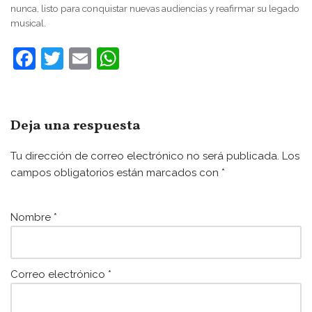
nunca, listo para conquistar nuevas audiencias y reafirmar su legado
musical.
F
T
E
W
a
w
m
h
c
itt
ai
at
e
er
l
s
Deja una respuesta
b
A
Tu dirección de correo electrónico no será publicada.
Los
o
p
campos obligatorios están marcados con
*
o
p
k
Nombre
*
Correo electrónico
*