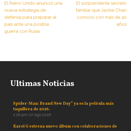
El Reino Unido anunció una
El sorprendente secreto
nueva estrategia de
familiar que Jackie Chan
defensa para preparar al
conoció con más de 40
país ante una posible
años
guerra con Rusia
Ultimas Noticias
Spider-Man: Brand New Day” ya es la película más
taquillera de 2026.
2:16 pm
07 Ago 2026
Karol G estrena nuevo álbum con colaboraciones de