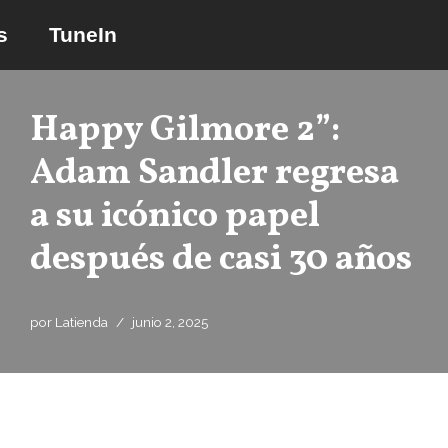
s
TuneIn
Saltar
al
contenido
Happy Gilmore 2”:
Adam Sandler regresa
a su icónico papel
después de casi 30 años
por
Latienda
junio 2, 2025