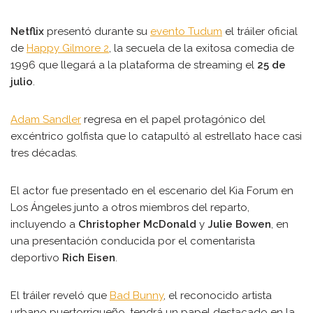
Netflix
presentó durante su
evento Tudum
el tráiler oficial
de
Happy Gilmore 2
, la secuela de la exitosa comedia de
1996 que llegará a la plataforma de streaming el
25 de
julio
.
Adam Sandler
regresa en el papel protagónico del
excéntrico golfista que lo catapultó al estrellato hace casi
tres décadas.
El actor fue presentado en el escenario del Kia Forum en
Los Ángeles junto a otros miembros del reparto,
incluyendo a
Christopher McDonald
y
Julie Bowen
, en
una presentación conducida por el comentarista
deportivo
Rich Eisen
.
El tráiler reveló que
Bad Bunny
, el reconocido artista
urbano puertorriqueño, tendrá un papel destacado en la