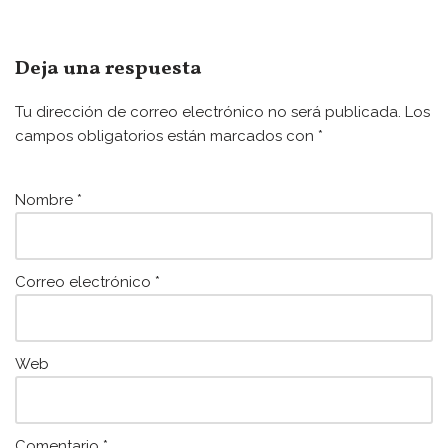
a
w
m
h
c
itt
ai
at
e
er
l
s
Deja una respuesta
b
A
Tu dirección de correo electrónico no será publicada.
Los
o
p
campos obligatorios están marcados con
*
o
p
k
Nombre
*
Correo electrónico
*
Web
Comentario
*